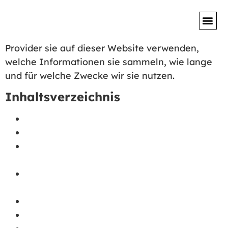
Mit dieser Cookie-Richtlinie möchten wir
erklären, was Cookies und Cookie-ähnliche
Technologien sind, wie wir und andere Service
Provider sie auf dieser Website verwenden,
welche Informationen sie sammeln, wie lange
und für welche Zwecke wir sie nutzen.
Inhaltsverzeichnis
Verantwortlicher der Website
Ergänzung der Datenschutz-Richtlinie
Was sind Cookies und ähnliche
Technologien?
Was ist die Rechtsgrundlage für das
Setzen/Lesen von Cookies?
Welche Rechte hat der Website-Besucher?
Wie verwalte ich Cookies in einem Browser?