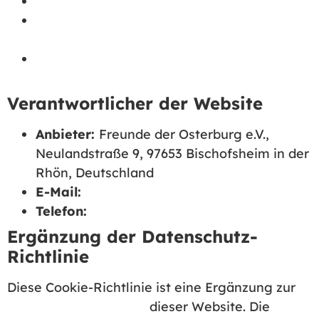
Welche Arten von Cookies gibt es?
Wer kann auf dieser Website Cookies
setzen?
Welche Cookies werden auf dieser Website
verwendet?
Verantwortlicher der Website
Anbieter:
Freunde der Osterburg e.V.,
Neulandstraße 9, 97653 Bischofsheim in der
Rhön, Deutschland
E-Mail:
tourist-info@bischofsheim-rhoen.de
Telefon:
+49 (0) 9772 / 9101-50
Ergänzung der Datenschutz-
Richtlinie
Diese Cookie-Richtlinie ist eine Ergänzung zur
Datenschutzerklärung
dieser Website. Die